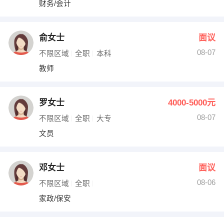
财务/会计
出纳
保险
编辑
法律
俞女士
面议
08-07
不限区域
全职
本科
保洁
贸易采购
教师
跟单
理财顾问
罗女士
4000-5000元
其他职位
08-07
不限区域
全职
大专
文员
邓女士
面议
08-06
不限区域
全职
家政/保安