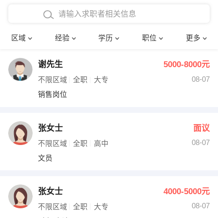
在校学生工作经验
本科
行政后勤
建筑装潢
确定
区域
经验
学历
职位
更多
三年以上工作经验
硕士
销售岗位
教师
谢先生
5000-8000元
四年以上工作经验
博士
文员
护士
08-07
不限区域
全职
大专
五年以上工作经验
财务会计
传单派发
销售岗位
十年以上工作经验
超市零售
促销导购
张女士
面议
网络IT
保健按摩
08-07
不限区域
全职
高中
文员
快递员
前台接待
收银员
技术员/工程师
张女士
4000-5000元
08-07
水电/机修
部门经理
不限区域
全职
大专