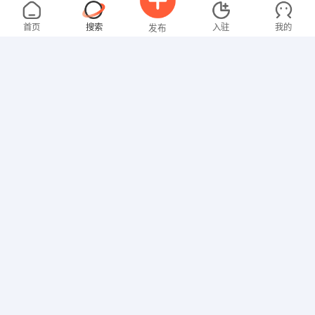
崔先生
5000-8000元
08-04
不限区域
全职
首页
搜索
入驻
我的
发布
司机/交通
朱女士
3000-4000元
08-04
不限区域
全职
招聘信息
求职简历
贸易/采购
欧女士
面议
08-04
不限区域
全职
大专
其他职位
卢女士
3000-4000元
08-04
不限区域
全职
大专